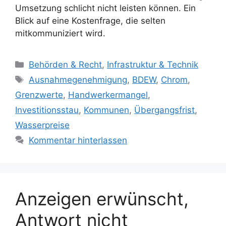
Umsetzung schlicht nicht leisten können. Ein
Blick auf eine Kostenfrage, die selten
mitkommuniziert wird.
Kategorien
Behörden & Recht
,
Infrastruktur & Technik
Schlagwörter
Ausnahmegenehmigung
,
BDEW
,
Chrom
,
Grenzwerte
,
Handwerkermangel
,
Investitionsstau
,
Kommunen
,
Übergangsfrist
,
Wasserpreise
Kommentar hinterlassen
Anzeigen erwünscht,
Antwort nicht