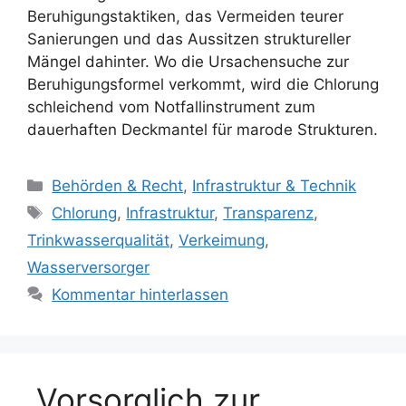
Beruhigungstaktiken, das Vermeiden teurer
Sanierungen und das Aussitzen struktureller
Mängel dahinter. Wo die Ursachensuche zur
Beruhigungsformel verkommt, wird die Chlorung
schleichend vom Notfallinstrument zum
dauerhaften Deckmantel für marode Strukturen.
Kategorien
Behörden & Recht
,
Infrastruktur & Technik
Schlagwörter
Chlorung
,
Infrastruktur
,
Transparenz
,
Trinkwasserqualität
,
Verkeimung
,
Wasserversorger
Kommentar hinterlassen
„Vorsorglich zur