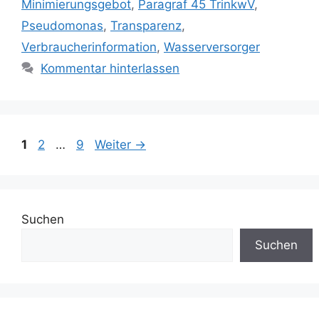
Minimierungsgebot
,
Paragraf 45 TrinkwV
,
Pseudomonas
,
Transparenz
,
Verbraucherinformation
,
Wasserversorger
Kommentar hinterlassen
Seite
Seite
Seite
1
2
…
9
Weiter
→
Suchen
Suchen