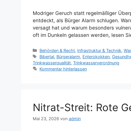
Modriger Geruch statt regelmäßiger Überp
entdeckt, als Bürger Alarm schlugen. War
versagt hat und warum besonders vulne
oft im Dunkeln gelassen werden, lesen Sie
Kategorien
Behörden & Recht
,
Infrastruktur & Technik
,
Was
Schlagwörter
Bibertal
,
Bürgeralarm
,
Enterokokken
,
Gesundhei
Trinkwasserqualität
,
Trinkwasserverordnung
Kommentar hinterlassen
Nitrat-Streit: Rote G
Mai 23, 2026
von
admin