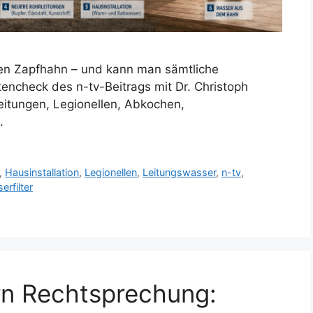
nen Zapfhahn – und kann man sämtliche
tencheck des n-tv-Beitrags mit Dr. Christoph
leitungen, Legionellen, Abkochen,
.
,
Hausinstallation
,
Legionellen
,
Leitungswasser
,
n-tv
,
erfilter
rn Rechtsprechung: