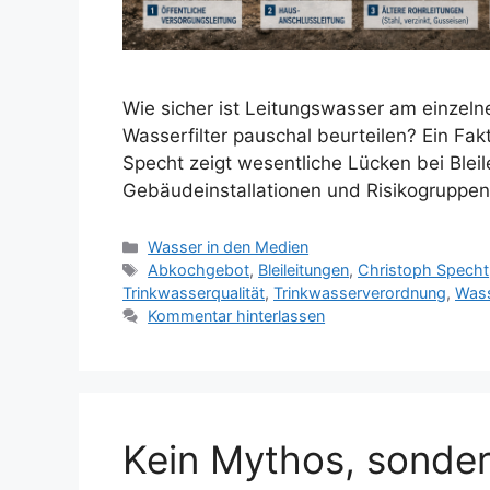
Wie sicher ist Leitungswasser am einzel
Wasserfilter pauschal beurteilen? Ein Fak
Specht zeigt wesentliche Lücken bei Blei
Gebäudeinstallationen und Risikogruppen
Kategorien
Wasser in den Medien
Schlagwörter
Abkochgebot
,
Bleileitungen
,
Christoph Specht
Trinkwasserqualität
,
Trinkwasserverordnung
,
Wass
Kommentar hinterlassen
Kein Mythos, sonde