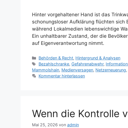
Hinter vorgehaltener Hand ist das Trinkwa
schonungsloser Aufklärung flüchten sich
während Lokalmedien lebenswichtige War
Ein unhaltbarer Zustand, der die Bevölk
auf Eigenverantwortung nimmt.
Kategorien
Behörden & Recht
,
Hintergrund & Analysen
Schlagwörter
Bezahlschranke
,
Gefahrenabwehr
,
Information
Mammolshain
,
Medienversagen
,
Netzerneuerung
Kommentar hinterlassen
Wenn die Kontrolle v
Mai 25, 2026
von
admin