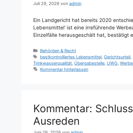
Juli 29, 2026
von
admin
Ein Landgericht hat bereits 2020 entschied
Lebensmittel‘ ist eine irreführende Werbe
Einzelfälle herausgeschält hat, bestätigt 
Kategorien
Behörden & Recht
Schlagwörter
bestkontrolliertes Lebensmittel
,
Gerichtsurteil
,
Trinkwasserqualität
,
Übergabestelle
,
UWG
,
Werbe
Kommentar hinterlassen
Kommentar: Schluss 
Ausreden
Juni 26, 2026
von
admin