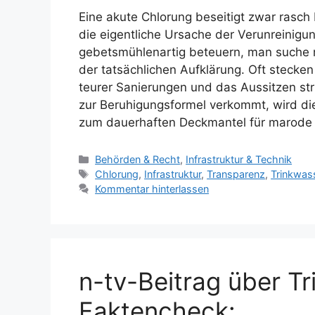
Eine akute Chlorung beseitigt zwar rasch
die eigentliche Ursache der Verunreinig
gebetsmühlenartig beteuern, man suche n
der tatsächlichen Aufklärung. Oft stecke
teurer Sanierungen und das Aussitzen st
zur Beruhigungsformel verkommt, wird di
zum dauerhaften Deckmantel für marode 
Kategorien
Behörden & Recht
,
Infrastruktur & Technik
Schlagwörter
Chlorung
,
Infrastruktur
,
Transparenz
,
Trinkwass
Kommentar hinterlassen
n-tv-Beitrag über T
Faktencheck: