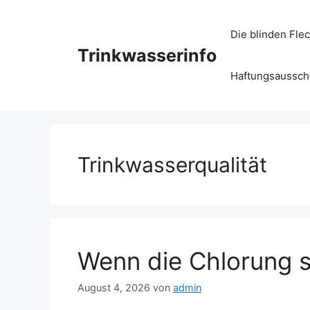
Zum
Inhalt
Die blinden Fle
springen
Trinkwasserinfo
Haftungsausschl
Trinkwasserqualität
Wenn die Chlorung si
August 4, 2026
von
admin