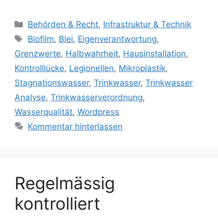
Kategorien
Behörden & Recht
,
Infrastruktur & Technik
Schlagwörter
Biofilm
,
Blei
,
Eigenverantwortung
,
Grenzwerte
,
Halbwahrheit
,
Hausinstallation
,
Kontrolllücke
,
Legionellen
,
Mikroplastik
,
Stagnationswasser
,
Trinkwasser
,
Trinkwasser
Analyse
,
Trinkwasserverordnung
,
Wasserqualität
,
Wordpress
Kommentar hinterlassen
Regelmässig
kontrolliert