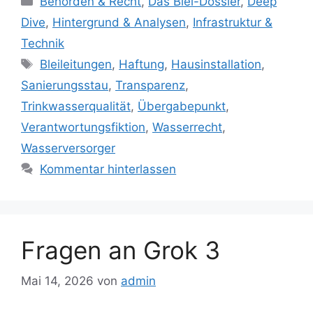
Behörden & Recht
,
Das Blei-Dossier
,
Deep
Dive
,
Hintergrund & Analysen
,
Infrastruktur &
Technik
Schlagwörter
Bleileitungen
,
Haftung
,
Hausinstallation
,
Sanierungsstau
,
Transparenz
,
Trinkwasserqualität
,
Übergabepunkt
,
Verantwortungsfiktion
,
Wasserrecht
,
Wasserversorger
Kommentar hinterlassen
Fragen an Grok 3
Mai 14, 2026
von
admin