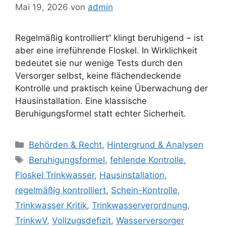
Mai 19, 2026
von
admin
Regelmäßig kontrolliert“ klingt beruhigend – ist
aber eine irreführende Floskel. In Wirklichkeit
bedeutet sie nur wenige Tests durch den
Versorger selbst, keine flächendeckende
Kontrolle und praktisch keine Überwachung der
Hausinstallation. Eine klassische
Beruhigungsformel statt echter Sicherheit.
Kategorien
Behörden & Recht
,
Hintergrund & Analysen
Schlagwörter
Beruhigungsformel
,
fehlende Kontrolle
,
Floskel Trinkwasser
,
Hausinstallation
,
regelmäßig kontrolliert
,
Schein-Kontrolle
,
Trinkwasser Kritik
,
Trinkwasserverordnung
,
TrinkwV
,
Vollzugsdefizit
,
Wasserversorger