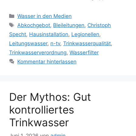
Kategorien
Wasser in den Medien
Schlagwörter
Abkochgebot
,
Bleileitungen
,
Christoph
Specht
,
Hausinstallation
,
Legionellen
,
Leitungswasser
,
n-tv
,
Trinkwasserqualität
,
Trinkwasserverordnung
,
Wasserfilter
Kommentar hinterlassen
Der Mythos: Gut
kontrolliertes
Trinkwasser
Juni 1, 2026
von
admin