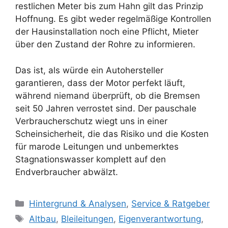
restlichen Meter bis zum Hahn gilt das Prinzip
Hoffnung. Es gibt weder regelmäßige Kontrollen
der Hausinstallation noch eine Pflicht, Mieter
über den Zustand der Rohre zu informieren.
Das ist, als würde ein Autohersteller
garantieren, dass der Motor perfekt läuft,
während niemand überprüft, ob die Bremsen
seit 50 Jahren verrostet sind. Der pauschale
Verbraucherschutz wiegt uns in einer
Scheinsicherheit, die das Risiko und die Kosten
für marode Leitungen und unbemerktes
Stagnationswasser komplett auf den
Endverbraucher abwälzt.
Kategorien
Hintergrund & Analysen
,
Service & Ratgeber
Schlagwörter
Altbau
,
Bleileitungen
,
Eigenverantwortung
,