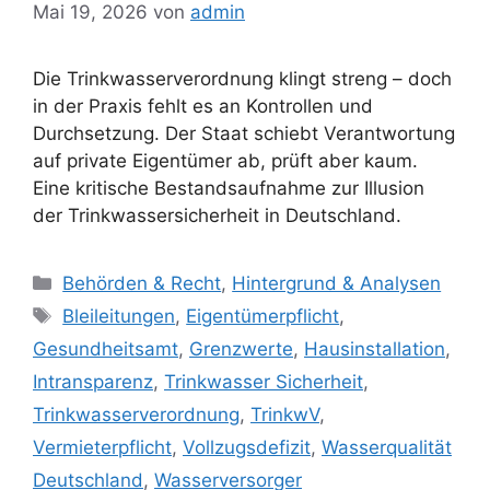
Mai 19, 2026
von
admin
Die Trinkwasserverordnung klingt streng – doch
in der Praxis fehlt es an Kontrollen und
Durchsetzung. Der Staat schiebt Verantwortung
auf private Eigentümer ab, prüft aber kaum.
Eine kritische Bestandsaufnahme zur Illusion
der Trinkwassersicherheit in Deutschland.
Kategorien
Behörden & Recht
,
Hintergrund & Analysen
Schlagwörter
Bleileitungen
,
Eigentümerpflicht
,
Gesundheitsamt
,
Grenzwerte
,
Hausinstallation
,
Intransparenz
,
Trinkwasser Sicherheit
,
Trinkwasserverordnung
,
TrinkwV
,
Vermieterpflicht
,
Vollzugsdefizit
,
Wasserqualität
Deutschland
,
Wasserversorger