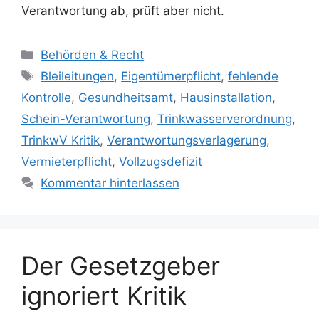
Verantwortung ab, prüft aber nicht.
Kategorien
Behörden & Recht
Schlagwörter
Bleileitungen
,
Eigentümerpflicht
,
fehlende
Kontrolle
,
Gesundheitsamt
,
Hausinstallation
,
Schein-Verantwortung
,
Trinkwasserverordnung
,
TrinkwV Kritik
,
Verantwortungsverlagerung
,
Vermieterpflicht
,
Vollzugsdefizit
Kommentar hinterlassen
Der Gesetzgeber
ignoriert Kritik