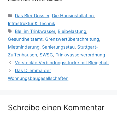
Kategorien
Das Blei-Dossier
,
Die Hausinstallation
,
Infrastruktur & Technik
Schlagwörter
Blei im Trinkwasser
,
Bleibelastung
,
Gesundheitsamt
,
Grenzwertüberschreitung
,
Mietminderung
,
Sanierungsstau
,
Stuttgart-
Zuffenhausen
,
SWSG
,
Trinkwasserverordnung
Versteckte Verbindungsstücke mit Bleigehalt
Das Dilemma der
Wohnungsbaugesellschaften
Schreibe einen Kommentar