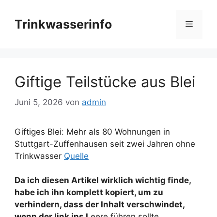
Zum
Inhalt
Trinkwasserinfo
Menü
springen
Giftige Teilstücke aus Blei
Juni 5, 2026
von
admin
Giftiges Blei: Mehr als 80 Wohnungen in
Stuttgart-Zuffenhausen seit zwei Jahren ohne
Trinkwasser
Quelle
Da ich diesen Artikel wirklich wichtig finde,
habe ich ihn komplett kopiert, um zu
verhindern, dass der Inhalt verschwindet,
wenn der link ins L
eere führen sollte.