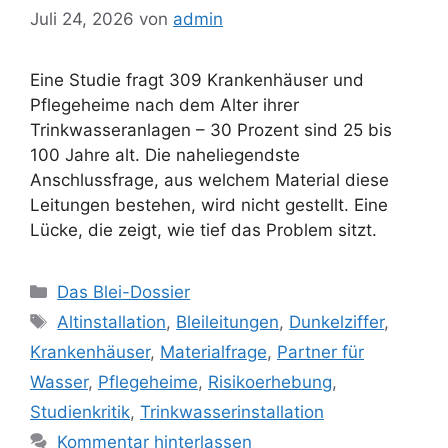
Juli 24, 2026
von
admin
Eine Studie fragt 309 Krankenhäuser und
Pflegeheime nach dem Alter ihrer
Trinkwasseranlagen – 30 Prozent sind 25 bis
100 Jahre alt. Die naheliegendste
Anschlussfrage, aus welchem Material diese
Leitungen bestehen, wird nicht gestellt. Eine
Lücke, die zeigt, wie tief das Problem sitzt.
Kategorien
Das Blei-Dossier
Schlagwörter
Altinstallation
,
Bleileitungen
,
Dunkelziffer
,
Krankenhäuser
,
Materialfrage
,
Partner für
Wasser
,
Pflegeheime
,
Risikoerhebung
,
Studienkritik
,
Trinkwasserinstallation
Kommentar hinterlassen