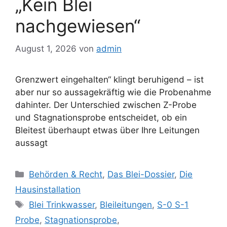
„Kein Blei
nachgewiesen“
August 1, 2026
von
admin
Grenzwert eingehalten“ klingt beruhigend – ist
aber nur so aussagekräftig wie die Probenahme
dahinter. Der Unterschied zwischen Z-Probe
und Stagnationsprobe entscheidet, ob ein
Bleitest überhaupt etwas über Ihre Leitungen
aussagt
Kategorien
Behörden & Recht
,
Das Blei-Dossier
,
Die
Hausinstallation
Schlagwörter
Blei Trinkwasser
,
Bleileitungen
,
S-0 S-1
Probe
,
Stagnationsprobe
,