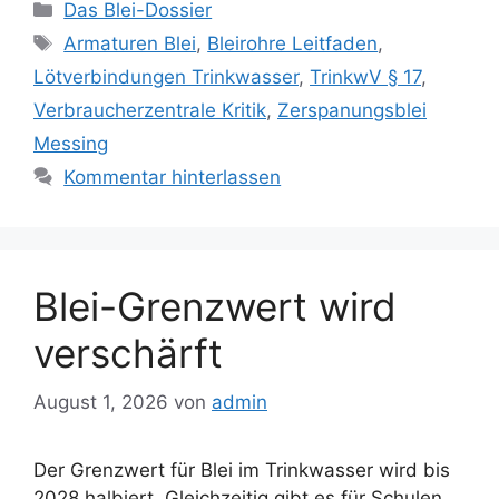
Kategorien
Das Blei-Dossier
Schlagwörter
Armaturen Blei
,
Bleirohre Leitfaden
,
Lötverbindungen Trinkwasser
,
TrinkwV § 17
,
Verbraucherzentrale Kritik
,
Zerspanungsblei
Messing
Kommentar hinterlassen
Blei-Grenzwert wird
verschärft
August 1, 2026
von
admin
Der Grenzwert für Blei im Trinkwasser wird bis
2028 halbiert. Gleichzeitig gibt es für Schulen