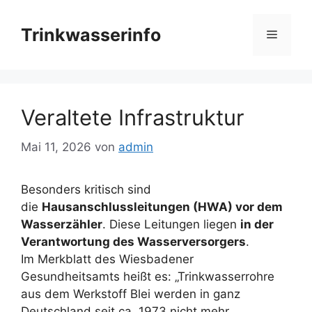
Zum
Inhalt
Trinkwasserinfo
Menü
springen
Veraltete Infrastruktur
Mai 11, 2026
von
admin
Besonders kritisch sind
die
Hausanschlussleitungen (HWA) vor dem
Wasserzähler
. Diese Leitungen liegen
in der
Verantwortung des Wasserversorgers
.
Im Merkblatt des Wiesbadener
Gesundheitsamts heißt es: „Trinkwasserrohre
aus dem Werkstoff Blei werden in ganz
Deutschland seit ca. 1973 nicht mehr