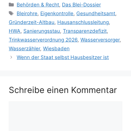
Kategorien
Behörden & Recht
,
Das Blei-Dossier
Schlagwörter
Bleirohre
,
Eigenkontrolle
,
Gesundheitsamt
,
Gründerzeit-Altbau
,
Hausanschlussleitung
,
HWA
,
Sanierungsstau
,
Transparenzdefizit
,
Trinkwasserverordnung 2026
,
Wasserversorger
,
Wasserzähler
,
Wiesbaden
Wenn der Staat selbst Hausbesitzer ist
Schreibe einen Kommentar
Kommentar