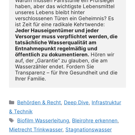
Warum müssen Fahrstühle ein Prüfsiegel 
haben, aber das wichtigste Lebensmittel 
unseres Lebens bleibt hinter 
verschlossenen Türen ein Geheimnis? Es 
ist Zeit für eine radikale Kehrtwende: 
Jeder Hauseigentümer und jeder 
Versorger muss verpflichtet werden, die 
tatsächliche Wasserqualität am 
Entnahmepunkt regelmäßig und 
öffentlich zu dokumentieren.
 Hören wir 
auf, der „Garantie“ zu glauben, die am 
Wasserzähler endet. Fordern Sie 
Transparenz – für Ihre Gesundheit und die 
Ihrer Familie.
Kategorien
Behörden & Recht
,
Deep Dive
,
Infrastruktur
& Technik
Schlagwörter
Biofilm Wasserleitung
,
Bleirohre erkennen
,
Mietrecht Trinkwasser
,
Stagnationswasser