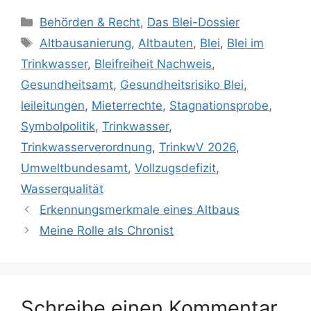
Kategorien
Behörden & Recht
,
Das Blei-Dossier
Schlagwörter
Altbausanierung
,
Altbauten
,
Blei
,
Blei im
Trinkwasser
,
Bleifreiheit Nachweis
,
Gesundheitsamt
,
Gesundheitsrisiko Blei
,
leileitungen
,
Mieterrechte
,
Stagnationsprobe
,
Symbolpolitik
,
Trinkwasser
,
Trinkwasserverordnung
,
TrinkwV 2026
,
Umweltbundesamt
,
Vollzugsdefizit
,
Wasserqualität
Erkennungsmerkmale eines Altbaus
Meine Rolle als Chronist
Schreibe einen Kommentar