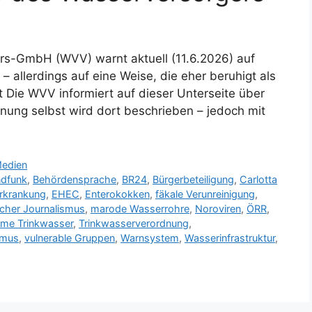
rs-GmbH (WVV) warnt aktuell (11.6.2026) auf
– allerdings auf eine Weise, die eher beruhigt als
st Die WVV informiert auf dieser Unterseite über
rnung selbst wird dort beschrieben – jedoch mit
Medien
ndfunk
,
Behördensprache
,
BR24
,
Bürgerbeteiligung
,
Carlotta
erkrankung
,
EHEC
,
Enterokokken
,
fäkale Verunreinigung
,
ischer Journalismus
,
marode Wasserrohre
,
Noroviren
,
ÖRR
,
me Trinkwasser
,
Trinkwasserverordnung
,
smus
,
vulnerable Gruppen
,
Warnsystem
,
Wasserinfrastruktur
,