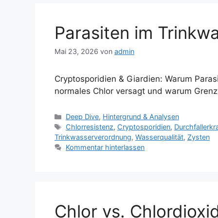
Parasiten im Trinkw
Mai 23, 2026
von
admin
Cryptosporidien & Giardien: Warum Parasi
normales Chlor versagt und warum Grenzwe
Kategorien
Deep Dive
,
Hintergrund & Analysen
Schlagwörter
Chlorresistenz
,
Cryptosporidien
,
Durchfallerk
Trinkwasserverordnung
,
Wasserqualität
,
Zysten
Kommentar hinterlassen
Chlor vs. Chlordioxi