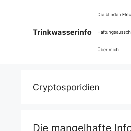
Zum
Inhalt
Die blinden Fle
springen
Trinkwasserinfo
Haftungsausschl
Über mich
Cryptosporidien
Die mangelhafte Inf