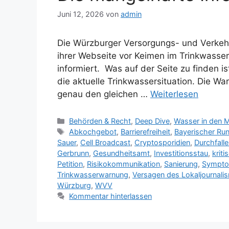
Juni 12, 2026
von
admin
Die Würzburger Versorgungs- und Verkeh
ihrer Webseite vor Keimen im Trinkwasser 
informiert. Was auf der Seite zu finden i
die aktuelle Trinkwassersituation. Die Wa
genau den gleichen …
Weiterlesen
Kategorien
Behörden & Recht
,
Deep Dive
,
Wasser in den 
Schlagwörter
Abkochgebot
,
Barrierefreiheit
,
Bayerischer Ru
Sauer
,
Cell Broadcast
,
Cryptosporidien
,
Durchfall
Gerbrunn
,
Gesundheitsamt
,
Investitionsstau
,
krit
Petition
,
Risikokommunikation
,
Sanierung
,
Sympto
Trinkwasserwarnung
,
Versagen des Lokaljournali
Würzburg
,
WVV
Kommentar hinterlassen