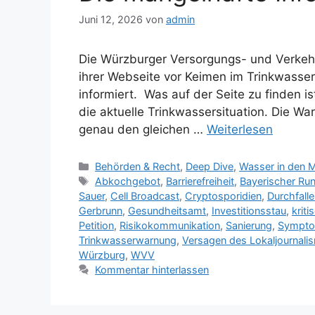
Juni 12, 2026
von
admin
Die Würzburger Versorgungs- und Verkeh
ihrer Webseite vor Keimen im Trinkwasser 
informiert. Was auf der Seite zu finden i
die aktuelle Trinkwassersituation. Die Wa
genau den gleichen …
Weiterlesen
Kategorien
Behörden & Recht
,
Deep Dive
,
Wasser in den 
Schlagwörter
Abkochgebot
,
Barrierefreiheit
,
Bayerischer Ru
Sauer
,
Cell Broadcast
,
Cryptosporidien
,
Durchfall
Gerbrunn
,
Gesundheitsamt
,
Investitionsstau
,
krit
Petition
,
Risikokommunikation
,
Sanierung
,
Sympto
Trinkwasserwarnung
,
Versagen des Lokaljournali
Würzburg
,
WVV
Kommentar hinterlassen