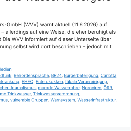
rs-GmbH (WVV) warnt aktuell (11.6.2026) auf
– allerdings auf eine Weise, die eher beruhigt als
st Die WVV informiert auf dieser Unterseite über
rnung selbst wird dort beschrieben – jedoch mit
Medien
ndfunk
,
Behördensprache
,
BR24
,
Bürgerbeteiligung
,
Carlotta
erkrankung
,
EHEC
,
Enterokokken
,
fäkale Verunreinigung
,
ischer Journalismus
,
marode Wasserrohre
,
Noroviren
,
ÖRR
,
me Trinkwasser
,
Trinkwasserverordnung
,
smus
,
vulnerable Gruppen
,
Warnsystem
,
Wasserinfrastruktur
,