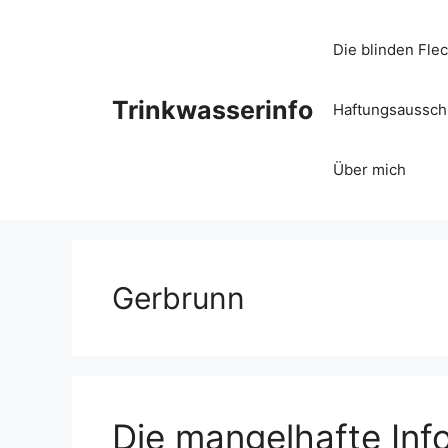
Zum
Inhalt
Die blinden Fle
springen
Trinkwasserinfo
Haftungsausschl
Über mich
Gerbrunn
Die mangelhafte Inf