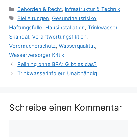
Kategorien
Behörden & Recht
,
Infrastruktur & Technik
Schlagwörter
Bleileitungen
,
Gesundheitsrisiko
,
Haftungsfalle
,
Hausinstallation
,
Trinkwasser-
Skandal
,
Verantwortungsfiktion
,
Verbraucherschutz
,
Wasserqualität
,
Wasserversorger Kritik
Relining ohne BPA: Gibt es das?
Trinkwasserinfo.eu: Unabhängig
Schreibe einen Kommentar
Kommentar