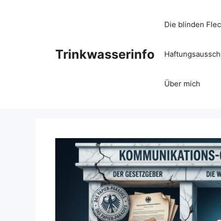
Zum
Inhalt
Die blinden Fle
springen
Trinkwasserinfo
Haftungsausschl
Über mich