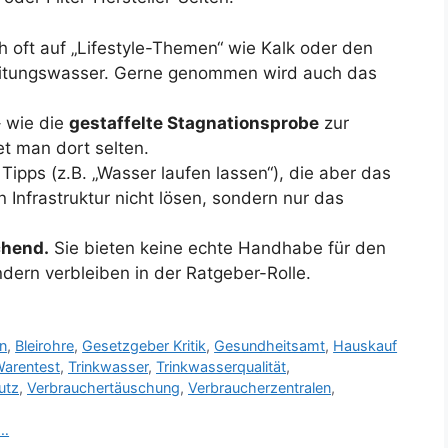
h oft auf „Lifestyle-Themen“ wie Kalk oder den
Leitungswasser. Gerne genommen wird auch das
 wie die
gestaffelte Stagnationsprobe
zur
t man dort selten.
Tipps (z.B. „Wasser laufen lassen“), die aber das
n Infrastruktur nicht lösen, sondern nur das
chend.
Sie bieten keine echte Handhabe für den
ndern verbleiben in der Ratgeber-Rolle.
en
,
Bleirohre
,
Gesetzgeber Kritik
,
Gesundheitsamt
,
Hauskauf
Warentest
,
Trinkwasser
,
Trinkwasserqualität
,
utz
,
Verbrauchertäuschung
,
Verbraucherzentralen
,
 …