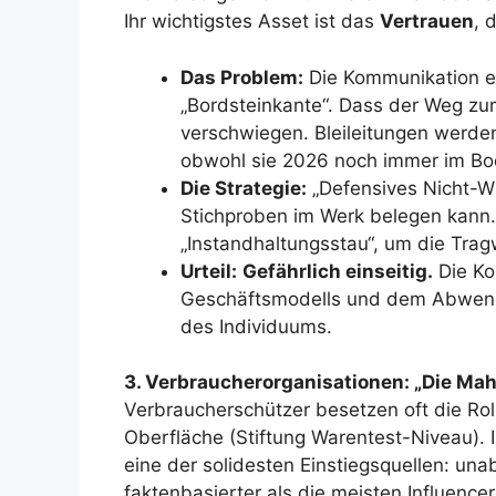
Ihr wichtigstes Asset ist das
Vertrauen
, 
Das Problem:
Die Kommunikation end
„Bordsteinkante“. Dass der Weg zu
verschwiegen. Bleileitungen werden
obwohl sie 2026 noch immer im Bo
Die Strategie:
„Defensives Nicht-W
Stichproben im Werk belegen kann
„Instandhaltungsstau“, um die Tragw
Urteil:
Gefährlich einseitig.
Die Ko
Geschäftsmodells und dem Abwend
des Individuums.
3. Verbraucherorganisationen: „Die Ma
Verbraucherschützer besetzen oft die Rol
Oberfläche (Stiftung Warentest-Niveau). 
eine der solidesten Einstiegsquellen: una
faktenbasierter als die meisten Influencer 