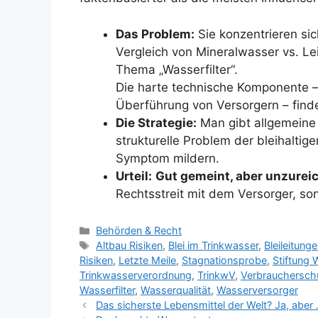
Das Problem:
Sie konzentrieren sic
Vergleich von Mineralwasser vs. 
Thema „Wasserfilter“.
Die harte technische Komponente –
Überführung von Versorgern – finde
Die Strategie:
Man gibt allgemeine 
strukturelle Problem der bleihaltige
Symptom mildern.
Urteil:
Gut gemeint, aber unzurei
Rechtsstreit mit dem Versorger, so
Kategorien
Behörden & Recht
Schlagwörter
Altbau Risiken
,
Blei im Trinkwasser
,
Bleileitung
Risiken
,
Letzte Meile
,
Stagnationsprobe
,
Stiftung 
Trinkwasserverordnung
,
TrinkwV
,
Verbrauchersch
Wasserfilter
,
Wasserqualität
,
Wasserversorger
Das sicherste Lebensmittel der Welt? Ja, aber