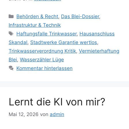
Kategorien
Behörden & Recht
,
Das Blei-Dossier
,
Infrastruktur & Technik
Schlagwörter
Haftungsfalle Trinkwasser
,
Hausanschluss
Skandal
,
Stadtwerke Garantie wertlos
,
Trinkwasserverordnung Kritik
,
Vermieterhaftung
Blei
,
Wasserzähler Lüge
Kommentar hinterlassen
Lernt die KI von mir?
Mai 12, 2026
von
admin