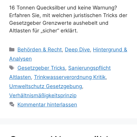
16 Tonnen Quecksilber und keine Warnung?
Erfahren Sie, mit welchen juristischen Tricks der
Gesetzgeber Grenzwerte aushebelt und
Altlasten für „sicher“ erklärt.
Kategorien
Behörden & Recht
,
Deep Dive
,
Hintergrund &
Analysen
Schlagwörter
Gesetzgeber Tricks
,
Sanierungspflicht
Altlasten
,
Trinkwasserverordnung Kritik
,
Umweltschutz Gesetzgebung
,
Verhältnismäßigkeitsprinzip
Kommentar hinterlassen